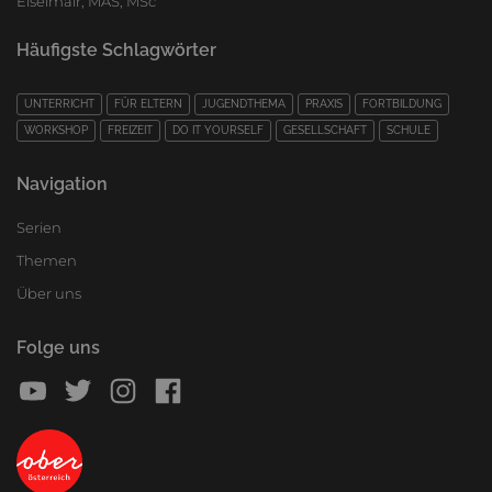
Eiselmair, MAS, MSc
Häufigste Schlagwörter
UNTERRICHT
FÜR ELTERN
JUGENDTHEMA
PRAXIS
FORTBILDUNG
WORKSHOP
FREIZEIT
DO IT YOURSELF
GESELLSCHAFT
SCHULE
Navigation
Serien
Themen
Über uns
Folge uns